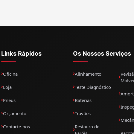
Links Rápidos
Os Nossos Serviços
Oficina
Alinhamento
Revis
Malvei
Loja
Teste Diagnóstico
Amort
Pneus
Baterias
Inspe
Orçamento
Travões
Mecân
Contacte-nos
Restauro de
Faróis
Pacote